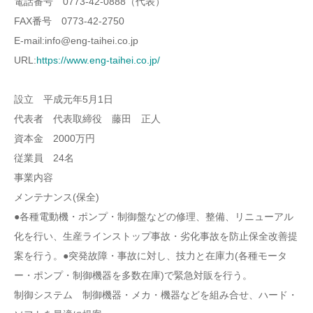
電話番号 0773-42-0888（代表）
FAX番号 0773-42-2750
E-mail:info@eng-taihei.co.jp
URL:
https://www.eng-taihei.co.jp/
設立 平成元年5月1日
代表者 代表取締役 藤田 正人
資本金 2000万円
従業員 24名
事業内容
メンテナンス(保全)
●各種電動機・ポンプ・制御盤などの修理、整備、リニューアル
化を行い、生産ラインストップ事故・劣化事故を防止保全改善提
案を行う。●突発故障・事故に対し、技力と在庫力(各種モータ
ー・ポンプ・制御機器を多数在庫)で緊急対販を行う。
制御システム 制御機器・メカ・機器などを組み合せ、ハード・