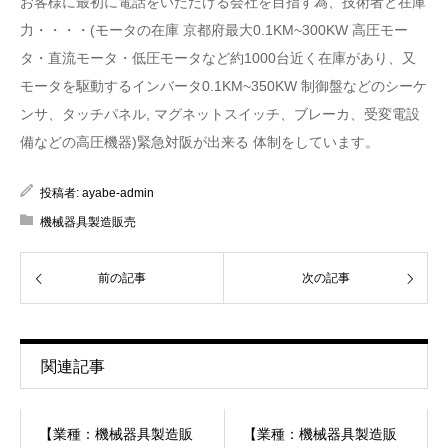
お客様に最初に電話をいただける会社を目指す為、技術者と在庫
力・・・・(モータの在庫 京都府最大0.1KM~300KW 高圧モー
タ・直流モータ・低圧モータなど約1000台近く在庫があり、又
モータを駆動するインバータ0.1KM~350KW 制御盤などのシーケ
ンサ、タッチパネル, マグネットスイッチ、ブレーカ、受変電設
備などの高圧機器)緊急対阪が出来る 体制をしています。
投稿者:
ayabe-admin
機械器具製造販売
前の記事
次の記事
関連記事
【業種：機械器具製造販
【業種：機械器具製造販