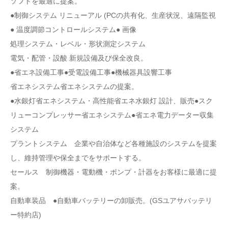
ソフトを最適に提案。
●制御システム リニューアル (PCの共有化、生産状況、遠隔監視
● 温度調節コントロールシステム● 画像
処理システム・レベル・形状測定システム
電気・配管・設酸 新規設備及び保全改良。
●省エネ設備工事●受電設備工事●機械器具設響工事
省エネシステム省エネシステムの提案。
●水銀灯省エネシステム・高性能省エネ水銀灯 設計、販売●スク
リューコンプレッサー省エネシステム●省エネ電力データー収集
システム
プラントシステム 企業や自治体など各種施設のシステムを提案
し、維持管理や保全までをサポートする。
セールス 制御機器・電動機・ポンプ・計器をお客様に最適に提
案。
自動車装品 ●自動車バッテリーの卸販売。(GSユアサバッテリ
ー特約店)