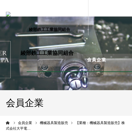
会員企業
ーム
会員企業
機械器具製造販売
【業種：機械器具製造販売】株
式会社大平電…